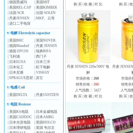
|
德国黑威玛
|
美国MIT
购 买
|
收 藏
|
对 比
购 买
|
收
|
美国REL-CAP
|
美国KIMBER
|
法国 SCR
|
法国 SOLEN
|
丹麦JENSEN
|
MKP、云母
|
进口二手电容
电解 Electrolytic capacitor
|
英国BHC
|
英国NOVER
|
德国Mundorf
|
丹麦 JENSEN
|
德国 EPCOS
|
瑞典RIFA
|
飞利浦
|
西门子
|
日本ELNA
|
日本三洋
丹麦 JENSEN 220u/500V 电
丹麦 JENSEN 
|
日本化工
|
松下电解
|
日本尼康
|
VISHAY
解
|
SPRAGUE思碧
|
其它
市场价格：
260
市场价
销售价格：
260
销售价
电感 Coil
人气指数： 3427
人气指数
|
英国DELTA
|
丹麦JANTZEN
购 买
|
收 藏
|
对 比
购 买
|
收
电阻 Resistor
|
美国RA电阻
|
日本金威电阻
|
美国CADDOC
|
日本AMRG
|
日本光音电阻
|
英国HOLCO
|
日本理研电阻
|
英国 韦尔文