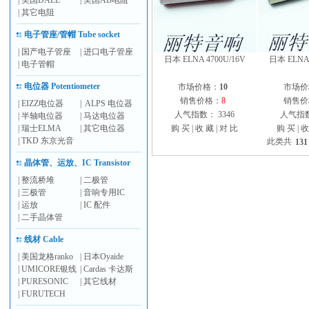
|
美国DALE
|
美国AB电阻
|
其它电阻
电子管座/管帽 Tube socket
|
国产电子管座
|
进口电子管座
日本 ELNA 4700U/16V
日本 ELNA 
|
电子管帽
电位器 Potentiometer
市场价格：
10
市场价
销售价格：
8
销售价
|
EIZZ电位器
|
ALPS 电位器
人气指数： 3346
人气指数
|
半轴电位器
|
马达电位器
|
瑞士ELMA
|
其它电位器
购 买
|
收 藏
|
对 比
购 买
|
收
|
TKD 东京光音
此类共
131
晶体管、运放、IC Transistor
|
整流桥堆
|
二极管
|
三极管
|
音响专用IC
|
运放
|
IC 配件
|
二手晶体管
线材 Cable
|
美国龙格ranko
|
日本Oyaide
|
UMICORE银线
|
Cardas 卡达斯
|
PURESONIC
|
其它线材
|
FURUTECH