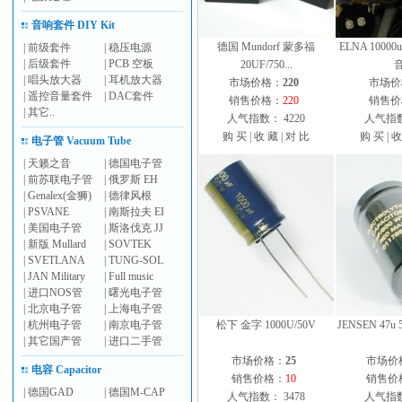
音响套件 DIY Kit
德国 Mundorf 蒙多福
ELNA 10000u/
|
前级套件
|
稳压电源
|
后级套件
|
PCB 空板
20UF/750...
音
|
唱头放大器
|
耳机放大器
市场价格：
220
市场价
|
遥控音量套件
|
DAC套件
销售价格：
220
销售价
|
其它..
人气指数： 4220
人气指数
购 买
|
收 藏
|
对 比
购 买
|
收
电子管 Vacuum Tube
|
天籁之音
|
德国电子管
|
前苏联电子管
|
俄罗斯 EH
|
Genalex(金狮)
|
德律风根
|
PSVANE
|
南斯拉夫 EI
|
美国电子管
|
斯洛伐克 JJ
|
新版 Mullard
|
SOVTEK
|
SVETLANA
|
TUNG-SOL
|
JAN Military
|
Full music
|
进口NOS管
|
曙光电子管
|
北京电子管
|
上海电子管
|
杭州电子管
|
南京电子管
松下 金字 1000U/50V
JENSEN 47
|
其它国产管
|
进口二手管
市场价格：
25
市场价
电容 Capacitor
销售价格：
10
销售价
|
德国GAD
|
德国M-CAP
人气指数： 3478
人气指数