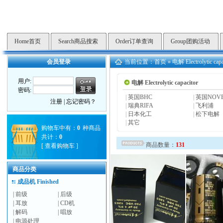
Home首页
Search商品搜索
Order订单查询
Group团购活动
会员登录
当前位置：
首页
»
电解 Electrolytic capa
用户:
电解 Electrolytic capacitor
密码:
|
英国BHC
|
英国NOV
注册
|
忘记密码？
|
瑞典RIFA
|
飞利浦
|
日本化工
|
松下电解
|
其它
购物车中有：
0
种商品
共计：
0
商品数量：
131
[
查看购物车
]
商品分类
成品机 Finished
|
前级
|
后级
|
耳放
|
CD机
|
解码
|
唱放
|
电源处理