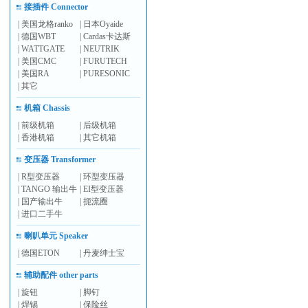
接插件 Connector
|
美国龙格ranko
|
日本Oyaide
|
德国WBT
|
Cardas卡达斯
|
WATTGATE
|
NEUTRIK
|
美国CMC
|
FURUTECH
|
美国RA
|
PURESONIC
|
其它
机箱 Chassis
|
前级机箱
|
后级机箱
|
香港机箱
|
其它机箱
变压器 Transformer
|
R型变压器
|
环型变压器
|
TANGO 输出牛
|
EI型变压器
|
国产输出牛
|
扼流圈
|
进口二手牛
喇叭单元 Speaker
|
德国ETON
|
丹麦绅士宝
辅助配件 other parts
|
旋钮
|
脚钉
|
焊锡
|
保险丝