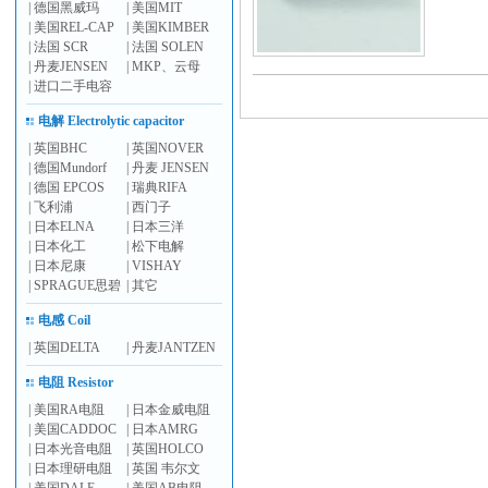
|
德国黑威玛
|
美国MIT
|
美国REL-CAP
|
美国KIMBER
|
法国 SCR
|
法国 SOLEN
|
丹麦JENSEN
|
MKP、云母
|
进口二手电容
电解 Electrolytic capacitor
|
英国BHC
|
英国NOVER
|
德国Mundorf
|
丹麦 JENSEN
|
德国 EPCOS
|
瑞典RIFA
|
飞利浦
|
西门子
|
日本ELNA
|
日本三洋
|
日本化工
|
松下电解
|
日本尼康
|
VISHAY
|
SPRAGUE思碧
|
其它
电感 Coil
|
英国DELTA
|
丹麦JANTZEN
电阻 Resistor
|
美国RA电阻
|
日本金威电阻
|
美国CADDOC
|
日本AMRG
|
日本光音电阻
|
英国HOLCO
|
日本理研电阻
|
英国 韦尔文