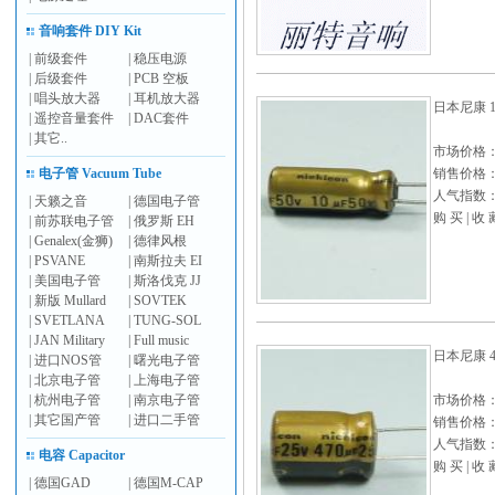
音响套件 DIY Kit
|
前级套件
|
稳压电源
|
后级套件
|
PCB 空板
|
唱头放大器
|
耳机放大器
日本尼康 1
|
遥控音量套件
|
DAC套件
|
其它..
市场价格
电子管 Vacuum Tube
销售价格
人气指数： 
|
天籁之音
|
德国电子管
购 买
|
收 
|
前苏联电子管
|
俄罗斯 EH
|
Genalex(金狮)
|
德律风根
|
PSVANE
|
南斯拉夫 EI
|
美国电子管
|
斯洛伐克 JJ
|
新版 Mullard
|
SOVTEK
|
SVETLANA
|
TUNG-SOL
|
JAN Military
|
Full music
日本尼康 47
|
进口NOS管
|
曙光电子管
|
北京电子管
|
上海电子管
|
杭州电子管
|
南京电子管
市场价格
|
其它国产管
|
进口二手管
销售价格
人气指数： 
电容 Capacitor
购 买
|
收 
|
德国GAD
|
德国M-CAP