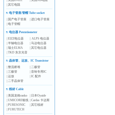
|
美国DALE
|
美国AB电阻
|
其它电阻
电子管座/管帽 Tube socket
|
国产电子管座
|
进口电子管座
|
电子管帽
电位器 Potentiometer
|
EIZZ电位器
|
ALPS 电位器
|
半轴电位器
|
马达电位器
|
瑞士ELMA
|
其它电位器
|
TKD 东京光音
晶体管、运放、IC Transistor
|
整流桥堆
|
二极管
|
三极管
|
音响专用IC
|
运放
|
IC 配件
|
二手晶体管
线材 Cable
|
美国龙格ranko
|
日本Oyaide
|
UMICORE银线
|
Cardas 卡达斯
|
PURESONIC
|
其它线材
|
FURUTECH