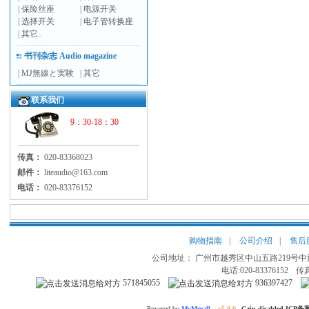
|
保险丝座
|
电源开关
|
选择开关
|
电子管转换座
|
其它..
书刊杂志 Audio magazine
|
MJ無線と実験
|
其它
联系我们
9：30-18：30
传真：
020-83368023
邮件：
liteaudio@163.com
电话：
020-83376152
购物指南
|
公司介绍
|
售后
公司地址： 广州市越秀区中山五路219号中旅
电话:020-83376152
传真
571845055
936397427
Powered by
MvMmall
v5.0.0
Gzip disabled ICP