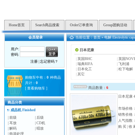
Home首页
Search商品搜索
Order订单查询
Group团购活动
会员登录
当前位置：
首页
»
电解 Electrolytic capa
用户:
日本尼康
密码:
|
英国BHC
|
英国NOV
注册
|
忘记密码？
|
瑞典RIFA
|
飞利浦
|
日本化工
|
松下电解
|
其它
购物车中有：
0
种商品
共计：
0
商品数量：
6
[
查看购物车
]
日本尼康 47
商品分类
市场价格
成品机 Finished
销售价格
|
前级
|
后级
人气指数： 
|
耳放
|
CD机
购 买
|
收 
|
解码
|
唱放
|
电源处理