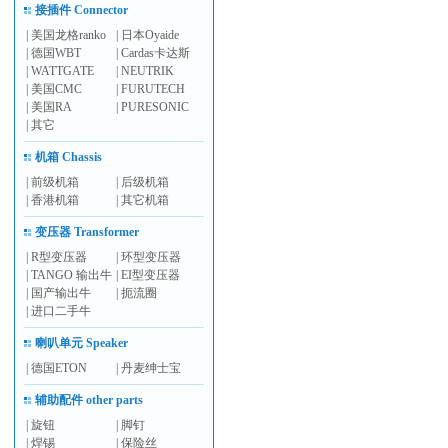
接插件 Connector
|
美国龙格ranko
|
日本Oyaide
|
德国WBT
|
Cardas卡达斯
|
WATTGATE
|
NEUTRIK
|
美国CMC
|
FURUTECH
|
美国RA
|
PURESONIC
|
其它
机箱 Chassis
|
前级机箱
|
后级机箱
|
香港机箱
|
其它机箱
变压器 Transformer
|
R型变压器
|
环型变压器
|
TANGO 输出牛
|
EI型变压器
|
国产输出牛
|
扼流圈
|
进口二手牛
喇叭单元 Speaker
|
德国ETON
|
丹麦绅士宝
辅助配件 other parts
|
旋钮
|
脚钉
|
焊锡
|
保险丝