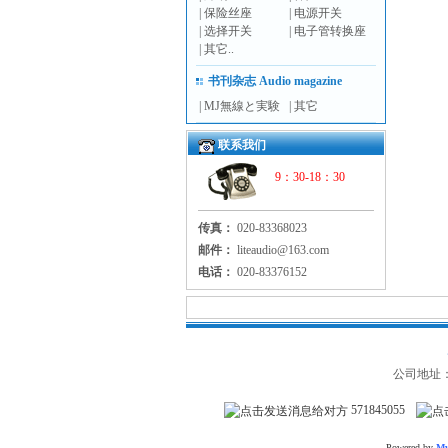
|
保险丝座
|
电源开关
|
选择开关
|
电子管转换座
|
其它..
书刊杂志 Audio magazine
|
MJ無線と実験
|
其它
联系我们
9：30-18：30
传真：
020-83368023
邮件：
liteaudio@163.com
电话：
020-83376152
公司地址：
571845055
Powered by
Mv