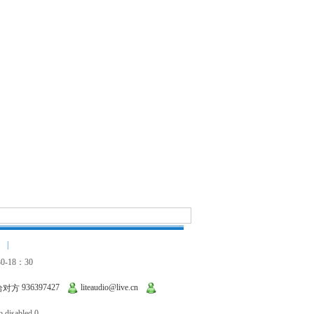
|
-18：30
936397427
liteaudio@live.cn
 disabled 0