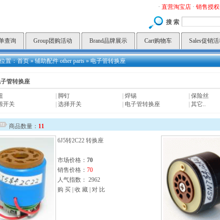
·
直营淘宝店
·
销售授权
搜 索
订单查询
Group团购活动
Brand品牌展示
Cart购物车
Sales促销
位置：
首页
»
辅助配件 other parts
»
电子管转换座
电子管转换座
钮
|
脚钉
|
焊锡
|
保险丝
源开关
|
选择开关
|
电子管转换座
|
其它..
商品数量：
11
6J5转2C22 转换座
市场价格：
70
销售价格：
70
人气指数： 2962
购 买
|
收 藏
|
对 比