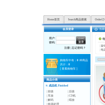
Home首页
Search商品搜索
Order
会员登录
当前
用户:
密码:
|
旋
注册
|
忘记密码？
|
电
购物车中有：
0
种商品
共计：
0
[
查看购物车
]
商品分类
成品机 Finished
|
前级
|
后级
|
耳放
|
CD机
|
解码
|
唱放
|
电源处理