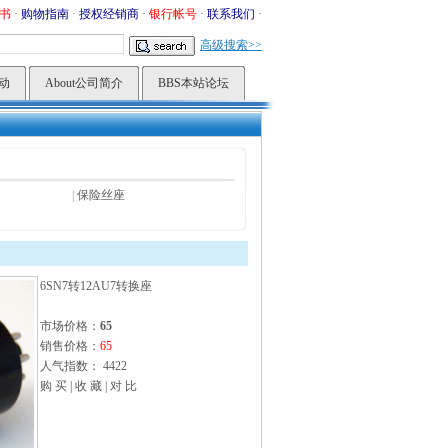
书
·
购物指南
·
授权经销商
·
银行帐号
·
联系我们
·
高级搜索>>
活动
About公司简介
BBS本站论坛
|
保险丝座
6SN7转12AU7转换座
市场价格：
65
销售价格：
65
人气指数： 4422
购 买
|
收 藏
|
对 比