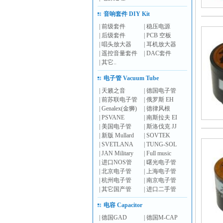
音响套件 DIY Kit
|
前级套件
|
稳压电源
|
后级套件
|
PCB 空板
|
唱头放大器
|
耳机放大器
|
遥控音量套件
|
DAC套件
|
其它..
电子管 Vacuum Tube
|
天籁之音
|
德国电子管
|
前苏联电子管
|
俄罗斯 EH
|
Genalex(金狮)
|
德律风根
|
PSVANE
|
南斯拉夫 EI
|
美国电子管
|
斯洛伐克 JJ
|
新版 Mullard
|
SOVTEK
|
SVETLANA
|
TUNG-SOL
|
JAN Military
|
Full music
|
进口NOS管
|
曙光电子管
|
北京电子管
|
上海电子管
|
杭州电子管
|
南京电子管
|
其它国产管
|
进口二手管
电容 Capacitor
|
德国GAD
|
德国M-CAP