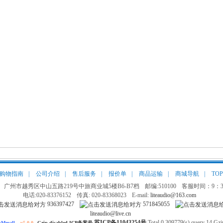
购物指南
|
公司介绍
|
售后服务
|
报价单
|
商品运输
|
商城导航
|
TOP
 广州市越秀区中山五路219号中旅商业城5楼B6-B7档
邮编:510100
客服时间：9：30
电话:020-83376152
传真: 020-83368023
E-mail:
liteaudio@163.com
936397427
571845055
liteaudio@live.cn
苏ICP备11043254号
Total 0.309779(s) query 14 Gzip
Mmall
v5.0.0
Gzip disabled ICP备案号