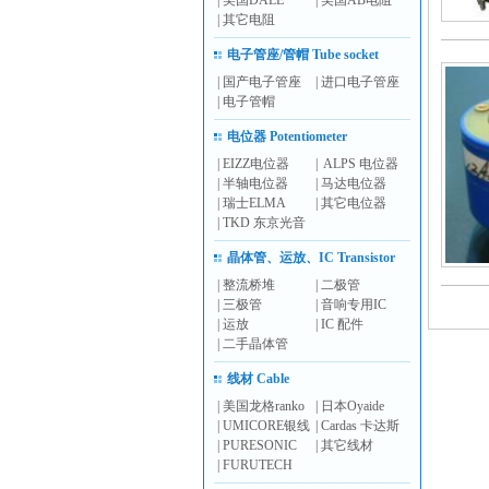
|
美国DALE
|
美国AB电阻
|
其它电阻
电子管座/管帽 Tube socket
|
国产电子管座
|
进口电子管座
|
电子管帽
电位器 Potentiometer
|
EIZZ电位器
|
ALPS 电位器
|
半轴电位器
|
马达电位器
|
瑞士ELMA
|
其它电位器
|
TKD 东京光音
晶体管、运放、IC Transistor
|
整流桥堆
|
二极管
|
三极管
|
音响专用IC
|
运放
|
IC 配件
|
二手晶体管
线材 Cable
|
美国龙格ranko
|
日本Oyaide
|
UMICORE银线
|
Cardas 卡达斯
|
PURESONIC
|
其它线材
|
FURUTECH