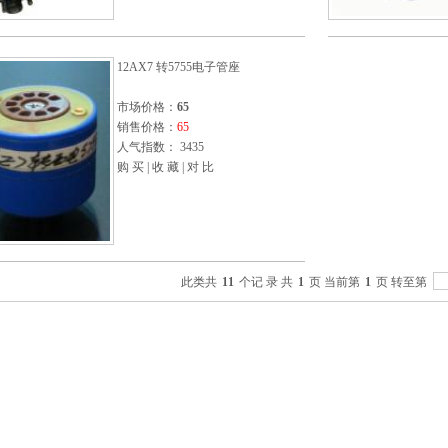
12AX7 转5755电子管座
市场价格：
65
销售价格：
65
人气指数： 3435
购 买
|
收 藏
|
对 比
此类共
11
个记 录 共
1
页 当前第
1
页 转至第