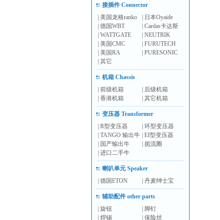
接插件 Connector
|
美国龙格ranko
|
日本Oyaide
|
德国WBT
|
Cardas卡达斯
|
WATTGATE
|
NEUTRIK
|
美国CMC
|
FURUTECH
|
美国RA
|
PURESONIC
|
其它
机箱 Chassis
|
前级机箱
|
后级机箱
|
香港机箱
|
其它机箱
变压器 Transformer
|
R型变压器
|
环型变压器
|
TANGO 输出牛
|
EI型变压器
|
国产输出牛
|
扼流圈
|
进口二手牛
喇叭单元 Speaker
|
德国ETON
|
丹麦绅士宝
辅助配件 other parts
|
旋钮
|
脚钉
|
焊锡
|
保险丝