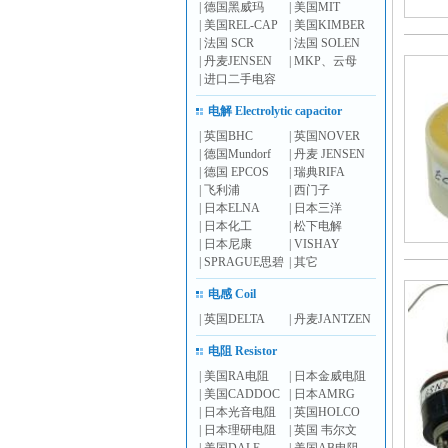
|
德国黑威玛
|
美国MIT
|
美国REL-CAP
|
美国KIMBER
|
法国 SCR
|
法国 SOLEN
|
丹麦JENSEN
|
MKP、云母
|
进口二手电容
电解 Electrolytic capacitor
|
英国BHC
|
英国NOVER
|
德国Mundorf
|
丹麦 JENSEN
|
德国 EPCOS
|
瑞典RIFA
|
飞利浦
|
西门子
|
日本ELNA
|
日本三洋
|
日本化工
|
松下电解
|
日本尼康
|
VISHAY
|
SPRAGUE思碧
|
其它
电感 Coil
|
英国DELTA
|
丹麦JANTZEN
电阻 Resistor
|
美国RA电阻
|
日本金威电阻
|
美国CADDOC
|
日本AMRG
|
日本光音电阻
|
英国HOLCO
|
日本理研电阻
|
英国 韦尔文