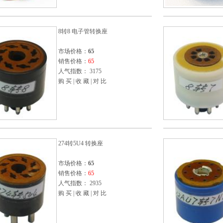
8转8 电子管转换座
市场价格：
65
销售价格：
65
人气指数： 3175
购 买
|
收 藏
|
对 比
274转5U4 转换座
市场价格：
65
销售价格：
65
人气指数： 2935
购 买
|
收 藏
|
对 比