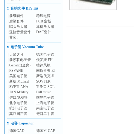
音响套件 DIY Kit
|
前级套件
|
稳压电源
|
后级套件
|
PCB 空板
|
唱头放大器
|
耳机放大器
|
遥控音量套件
|
DAC套件
|
其它..
电子管 Vacuum Tube
|
天籁之音
|
德国电子管
|
前苏联电子管
|
俄罗斯 EH
|
Genalex(金狮)
|
德律风根
|
PSVANE
|
南斯拉夫 EI
|
美国电子管
|
斯洛伐克 JJ
|
新版 Mullard
|
SOVTEK
|
SVETLANA
|
TUNG-SOL
|
JAN Military
|
Full music
|
进口NOS管
|
曙光电子管
|
北京电子管
|
上海电子管
|
杭州电子管
|
南京电子管
|
其它国产管
|
进口二手管
电容 Capacitor
|
德国GAD
|
德国M-CAP