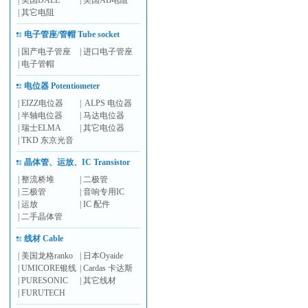
|
美国DALE
|
美国AB电阻
|
其它电阻
电子管座/管帽 Tube socket
|
国产电子管座
|
进口电子管座
|
电子管帽
电位器 Potentiometer
|
EIZZ电位器
|
ALPS 电位器
|
半轴电位器
|
马达电位器
|
瑞士ELMA
|
其它电位器
|
TKD 东京光音
晶体管、运放、IC Transistor
|
整流桥堆
|
二极管
|
三极管
|
音响专用IC
|
运放
|
IC 配件
|
二手晶体管
线材 Cable
|
美国龙格ranko
|
日本Oyaide
|
UMICORE银线
|
Cardas 卡达斯
|
PURESONIC
|
其它线材
|
FURUTECH