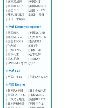
|
德国黑威玛
|
美国MIT
|
美国REL-CAP
|
美国KIMBER
|
法国 SCR
|
法国 SOLEN
|
丹麦JENSEN
|
MKP、云母
|
进口二手电容
电解 Electrolytic capacitor
|
英国BHC
|
英国NOVER
|
德国Mundorf
|
丹麦 JENSEN
|
德国 EPCOS
|
瑞典RIFA
|
飞利浦
|
西门子
|
日本ELNA
|
日本三洋
|
日本化工
|
松下电解
|
日本尼康
|
VISHAY
|
SPRAGUE思碧
|
其它
电感 Coil
|
英国DELTA
|
丹麦JANTZEN
电阻 Resistor
|
美国RA电阻
|
日本金威电阻
|
美国CADDOC
|
日本AMRG
|
日本光音电阻
|
英国HOLCO
|
日本理研电阻
|
英国 韦尔文