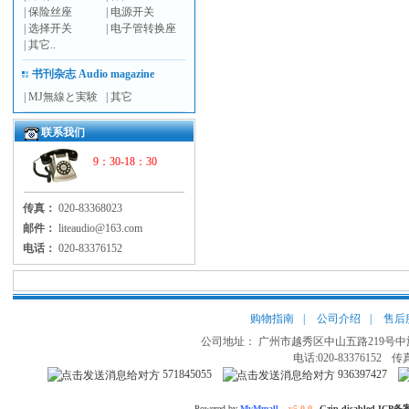
|
保险丝座
|
电源开关
|
选择开关
|
电子管转换座
|
其它..
书刊杂志 Audio magazine
|
MJ無線と実験
|
其它
联系我们
9：30-18：30
传真：
020-83368023
邮件：
liteaudio@163.com
电话：
020-83376152
购物指南
|
公司介绍
|
售后
公司地址： 广州市越秀区中山五路219号中旅
电话:020-83376152
传真
571845055
936397427
Powered by
MvMmall
v5.0.0
Gzip disabled ICP