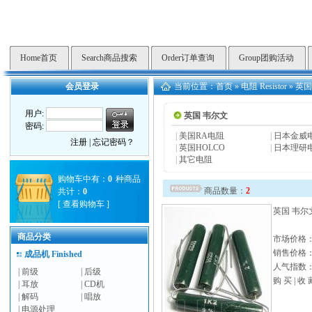
Home首页
Search商品搜索
Order订单查询
Group团购活动
会员登录
当前位置：
首页
»
电阻 Resistor
»
英国
用户:
英国 韦尔文
密码:
|
美国RA电阻
|
日本金威
注册
|
忘记密码？
|
英国HOLCO
|
日本理研
|
其它电阻
购物车中有：
0
种商品
商品数量：
2
共计：
0
[
查看购物车
]
英国 韦尔
商品分类
市场价格
销售价格
成品机 Finished
人气指数： 
|
前级
|
后级
购 买
|
收 
|
耳放
|
CD机
|
解码
|
唱放
|
电源处理