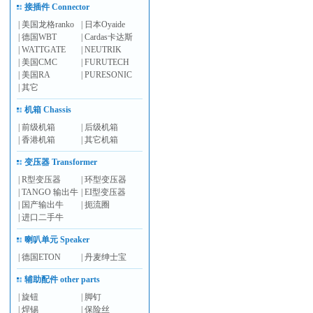
接插件 Connector
|
美国龙格ranko
|
日本Oyaide
|
德国WBT
|
Cardas卡达斯
|
WATTGATE
|
NEUTRIK
|
美国CMC
|
FURUTECH
|
美国RA
|
PURESONIC
|
其它
机箱 Chassis
|
前级机箱
|
后级机箱
|
香港机箱
|
其它机箱
变压器 Transformer
|
R型变压器
|
环型变压器
|
TANGO 输出牛
|
EI型变压器
|
国产输出牛
|
扼流圈
|
进口二手牛
喇叭单元 Speaker
|
德国ETON
|
丹麦绅士宝
辅助配件 other parts
|
旋钮
|
脚钉
|
焊锡
|
保险丝