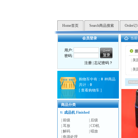
Home首页
Search商品搜索
Order
会员登录
当前
用户:
接
密码:
|
美国
注册
|
忘记密码？
|
美
购物车中有：
0
种商品
共计：
0
[
查看购物车
]
商品分类
成品机 Finished
|
前级
|
后级
|
耳放
|
CD机
|
解码
|
唱放
|
电源处理