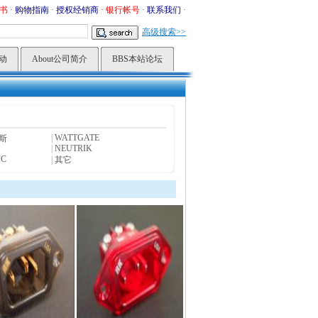
书
·
购物指南
·
授权经销商
·
银行帐号
·
联系我们
·
高级搜索>>
活动
About公司简介
BBS本站论坛
|
WATTGATE
达斯
|
NEUTRIK
IC
|
其它