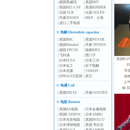
|
德国黑威玛
|
美国MIT
|
美国REL-CAP
|
美国KIMBER
|
法国 SCR
|
法国 SOLEN
|
丹麦JENSEN
|
MKP、云母
|
进口二手电容
电解 Electrolytic capacitor
|
英国BHC
|
英国NOVER
|
德国Mundorf
|
丹麦 JENSEN
|
德国 EPCOS
|
瑞典RIFA
|
飞利浦
|
西门子
美国RAN
|
日本ELNA
|
日本三洋
P
|
日本化工
|
松下电解
市
|
日本尼康
|
VISHAY
|
SPRAGUE思碧
|
其它
销
人气
电感 Coil
购 买
|
英国DELTA
|
丹麦JANTZEN
电阻 Resistor
|
美国RA电阻
|
日本金威电阻
|
美国CADDOC
|
日本AMRG
|
日本光音电阻
|
英国HOLCO
|
日本理研电阻
|
英国 韦尔文