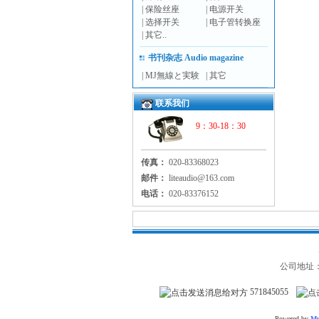
|
保险丝座
|
电源开关
|
选择开关
|
电子管转换座
|
其它..
书刊杂志 Audio magazine
|
MJ無線と実験
|
其它
联系我们
9：30-18：30
传真：
020-83368023
邮件：
liteaudio@163.com
电话：
020-83376152
公司地址：
571845055
Powered by
Mv