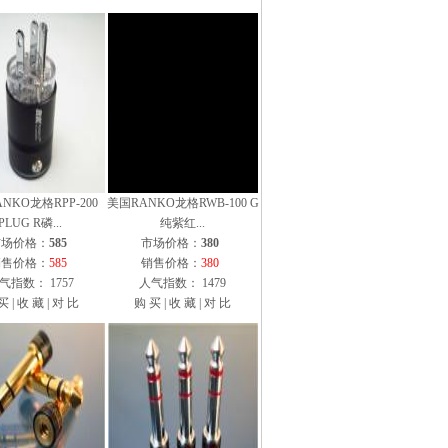
NKO龙格RPP-200
美国RANKO龙格RWB-100 G
PLUG R磷...
纯紫红...
市场价格：
585
市场价格：
380
销售价格：
585
销售价格：
380
气指数： 1757
人气指数： 1479
买
|
收 藏
|
对 比
购 买
|
收 藏
|
对 比