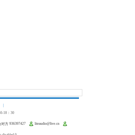
|
-18：30
936397427
liteaudio@live.cn
 disabled 0