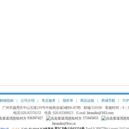
购物指南
|
公司介绍
|
售后服务
|
报价单
|
商品运输
|
商城导航
|
TOP
 广州市越秀区中山五路219号中旅商业城5楼B6-B7档
邮编:510100
客服时间：9：30
电话:020-83376152
传真: 020-83368023
E-mail:
liteaudio@163.com
936397427
571845055
liteaudio@live.cn
苏ICP备11043254号
Total 0.309779(s) query 14 Gzip
Mmall
v5.0.0
Gzip disabled ICP备案号