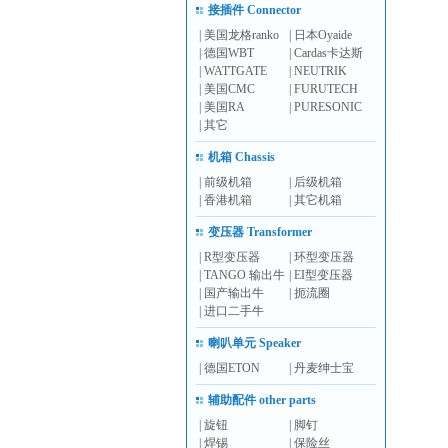
接插件 Connector
|
美国龙格ranko
|
日本Oyaide
|
德国WBT
|
Cardas卡达斯
|
WATTGATE
|
NEUTRIK
|
美国CMC
|
FURUTECH
|
美国RA
|
PURESONIC
|
其它
机箱 Chassis
|
前级机箱
|
后级机箱
|
香港机箱
|
其它机箱
变压器 Transformer
|
R型变压器
|
环型变压器
|
TANGO 输出牛
|
EI型变压器
|
国产输出牛
|
扼流圈
|
进口二手牛
喇叭单元 Speaker
|
德国ETON
|
丹麦绅士宝
辅助配件 other parts
|
旋钮
|
脚钉
|
焊锡
|
保险丝