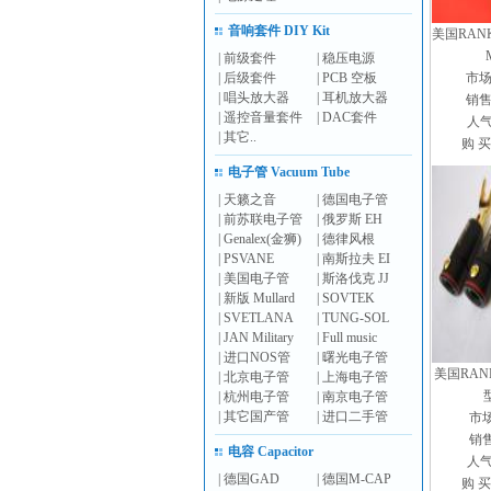
音响套件 DIY Kit
美国RANK
|
前级套件
|
稳压电源
|
后级套件
|
PCB 空板
市
|
唱头放大器
|
耳机放大器
销
|
遥控音量套件
|
DAC套件
人气
|
其它..
购 买
电子管 Vacuum Tube
|
天籁之音
|
德国电子管
|
前苏联电子管
|
俄罗斯 EH
|
Genalex(金狮)
|
德律风根
|
PSVANE
|
南斯拉夫 EI
|
美国电子管
|
斯洛伐克 JJ
|
新版 Mullard
|
SOVTEK
|
SVETLANA
|
TUNG-SOL
|
JAN Military
|
Full music
|
进口NOS管
|
曙光电子管
美国RANK
|
北京电子管
|
上海电子管
|
杭州电子管
|
南京电子管
|
其它国产管
|
进口二手管
市
销
电容 Capacitor
人气
|
德国GAD
|
德国M-CAP
购 买