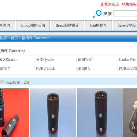
·
直营淘宝店
·
销售授权
搜 索
订单查询
Group团购活动
Brand品牌展示
Cart购物车
Sales促销
位置：
首页
»
接插件 Connector
插件 Connector
龙格ranko
|
日本Oyaide
|
德国WBT
|
Cardas卡
|
FURUTECH
|
PURESON
国CMC
|
美国RA
商品数量：
258