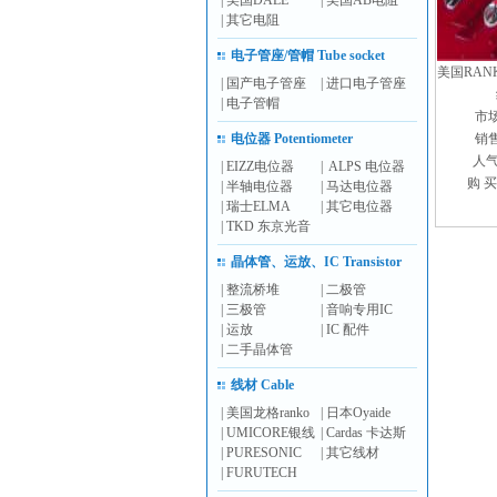
|
美国DALE
|
美国AB电阻
|
其它电阻
电子管座/管帽 Tube socket
美国RANK
|
国产电子管座
|
进口电子管座
|
电子管帽
市
电位器 Potentiometer
销
人气
|
EIZZ电位器
|
ALPS 电位器
购 买
|
半轴电位器
|
马达电位器
|
瑞士ELMA
|
其它电位器
|
TKD 东京光音
晶体管、运放、IC Transistor
|
整流桥堆
|
二极管
|
三极管
|
音响专用IC
|
运放
|
IC 配件
|
二手晶体管
线材 Cable
|
美国龙格ranko
|
日本Oyaide
|
UMICORE银线
|
Cardas 卡达斯
|
PURESONIC
|
其它线材
|
FURUTECH